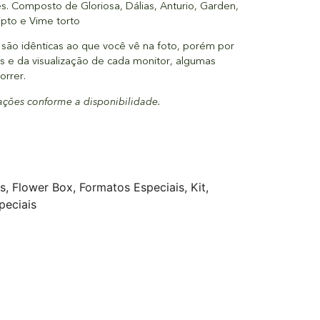
glês. Composto de Gloriosa, Dálias, Anturio, Garden,
ipto e Vime torto
são idênticas ao que você vê na foto, porém por
is e da visualização de cada monitor, algumas
orrer.
rações conforme a disponibilidade.
s
,
Flower Box
,
Formatos Especiais
,
Kit
,
peciais